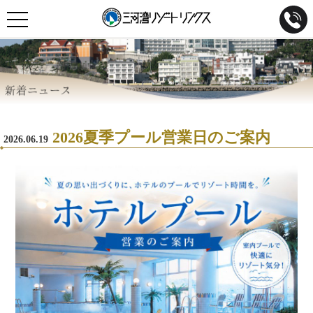
宿泊プラン
お部屋
お食事
パーティー・ご宴席
温泉
施設案内
2026夏季プール営業日のご案内
2026.06.19
WEDDING
婚活事業
MALINELINX
デジタルイベント
観光情報
アクセス
空室検索