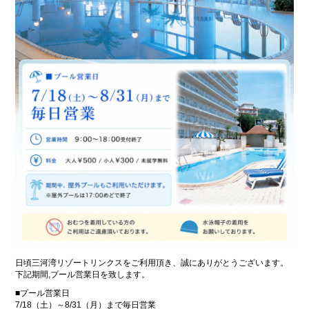
会員様宿泊予約ログイン
会員権について
よくあるご質問
お問い合わせ
〒444-0513
愛知県西尾市吉良町宮崎中道下15
TEL:0563-32-3711
日頃三河湾リゾートリンクスをご利用頂き、誠にありがとうございます。
下記期間,プール営業日を致します。
■プール営業日
7/18（土）～8/31（月）まで毎日営業