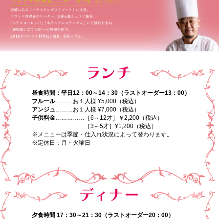
会員様宿泊予約ログイン
会員権について
よくあるご質問
お問い合わせ
〒444-0513
昼食時間：
平日12：00～14：30（ラストオーダー13：00）
愛知県西尾市吉良町宮崎中道下15
フルール
………お１人様 ¥5,000（税込）
アンジュ
………お１人様 ¥7,000（税込）
TEL:0563-32-3711
子供料金
……………［6～12才］￥2,200（税込）
［3～5才］¥1,200（税込）
※メニューは季節・仕入れ状況によって替わります。
※定休日：月・火曜日
夕食時間 17：30～21：30（ラストオーダー20：00）