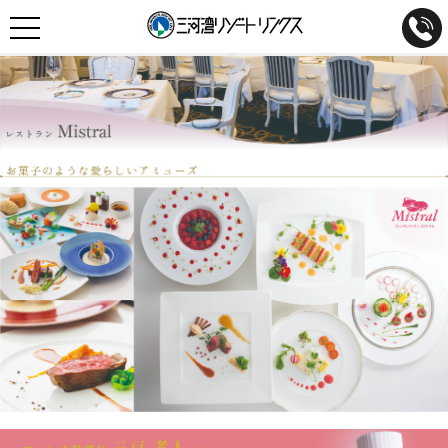
宿泊プラン
お部屋
お食事
パーティー・ご宴席
温泉
施設案内
WEDDING
婚活事業
MALINELINX
デジタルイベント
観光情報
アクセス
空室検索